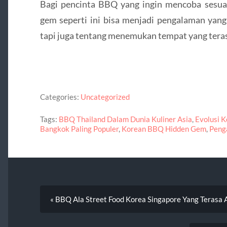
Bagi pencinta BBQ yang ingin mencoba sesuat
gem seperti ini bisa menjadi pengalaman yan
tapi juga tentang menemukan tempat yang teras
Categories:
Uncategorized
Tags:
BBQ Thailand Dalam Dunia Kuliner Asia
,
Evolusi K
Bangkok Paling Populer
,
Korean BBQ Hidden Gem
,
Peng
« BBQ Ala Street Food Korea Singapore Yang Terasa 