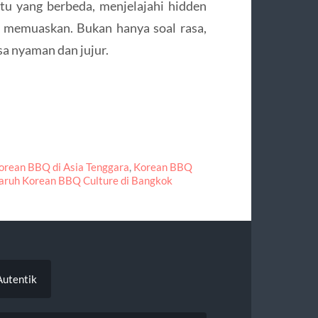
u yang berbeda, menjelajahi hidden
g memuaskan. Bukan hanya soal rasa,
a nyaman dan jujur.
orean BBQ di Asia Tenggara
,
Korean BBQ
aruh Korean BBQ Culture di Bangkok
Autentik