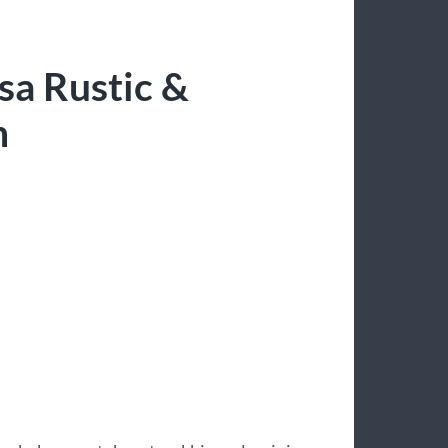
sa Rustic &
h