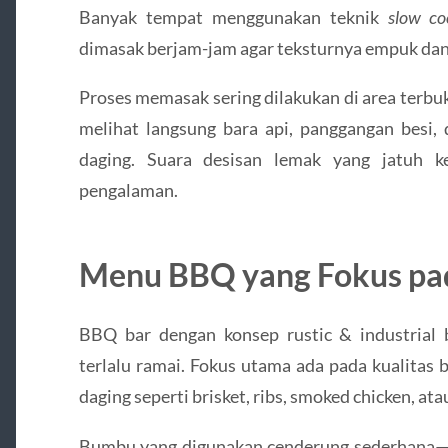
Banyak tempat menggunakan teknik
slow co
dimasak berjam-jam agar teksturnya empuk da
Proses memasak sering dilakukan di area terbu
melihat langsung bara api, panggangan besi,
daging. Suara desisan lemak yang jatuh k
pengalaman.
Menu BBQ yang Fokus pad
BBQ bar dengan konsep rustic & industrial
terlalu ramai. Fokus utama ada pada kualitas
daging seperti brisket, ribs, smoked chicken, ata
Bumbu yang digunakan cenderung sederhana—