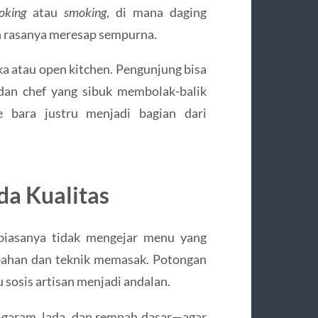
oking
atau
smoking
, di mana daging
n rasanya meresap sempurna.
ka atau open kitchen. Pengunjung bisa
 dan chef yang sibuk membolak-balik
e bara justru menjadi bagian dari
a Kualitas
 biasanya tidak mengejar menu yang
 bahan dan teknik memasak. Potongan
u sosis artisan menjadi andalan.
garam, lada, dan rempah dasar—agar