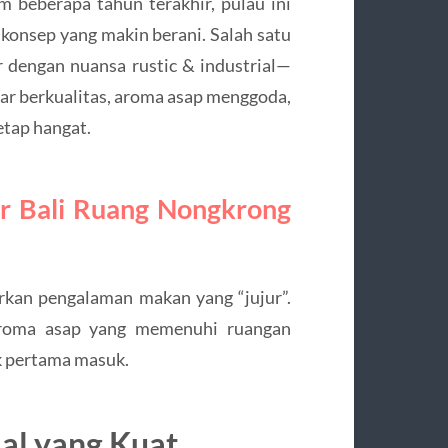
m beberapa tahun terakhir, pulau ini
konsep yang makin berani. Salah satu
 dengan nuansa rustic & industrial—
r berkualitas, aroma asap menggoda,
etap hangat.
 Bali Ruang Nongkrong
rkan pengalaman makan yang “jujur”.
 aroma asap yang memenuhi ruangan
k pertama masuk.
ial yang Kuat