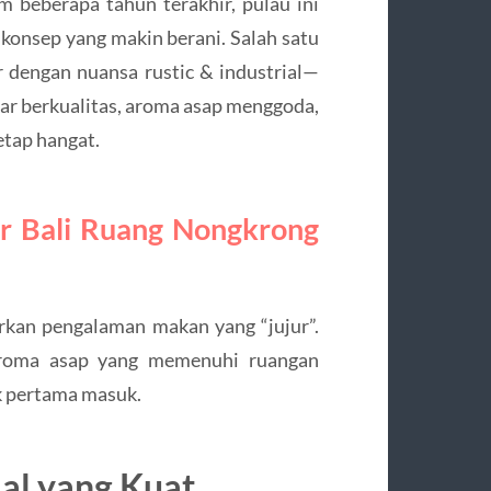
m beberapa tahun terakhir, pulau ini
konsep yang makin berani. Salah satu
 dengan nuansa rustic & industrial—
r berkualitas, aroma asap menggoda,
etap hangat.
 Bali Ruang Nongkrong
rkan pengalaman makan yang “jujur”.
 aroma asap yang memenuhi ruangan
k pertama masuk.
ial yang Kuat