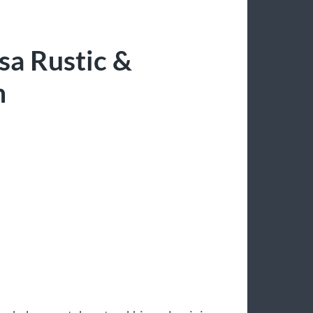
sa Rustic &
h