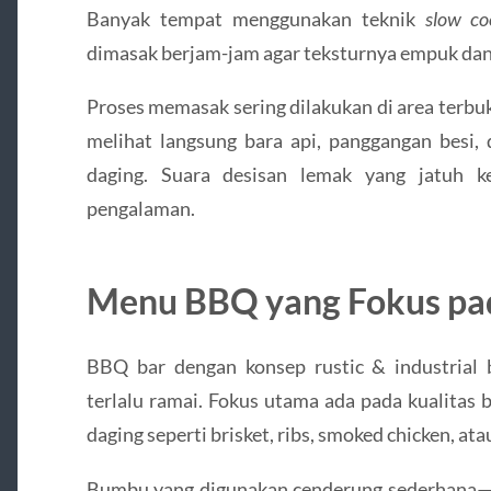
Banyak tempat menggunakan teknik
slow co
dimasak berjam-jam agar teksturnya empuk da
Proses memasak sering dilakukan di area terbu
melihat langsung bara api, panggangan besi,
daging. Suara desisan lemak yang jatuh k
pengalaman.
Menu BBQ yang Fokus pad
BBQ bar dengan konsep rustic & industrial
terlalu ramai. Fokus utama ada pada kualitas
daging seperti brisket, ribs, smoked chicken, ata
Bumbu yang digunakan cenderung sederhana—