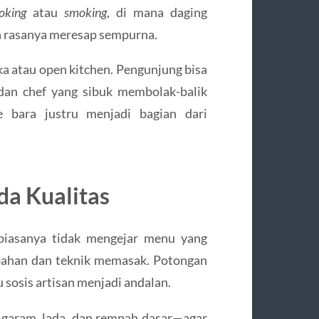
oking
atau
smoking
, di mana daging
n rasanya meresap sempurna.
ka atau open kitchen. Pengunjung bisa
 dan chef yang sibuk membolak-balik
e bara justru menjadi bagian dari
a Kualitas
 biasanya tidak mengejar menu yang
 bahan dan teknik memasak. Potongan
u sosis artisan menjadi andalan.
garam, lada, dan rempah dasar—agar